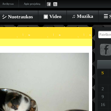
Archyvas
Apie projektą
♫ Muzika
▣ Video
☰ S
シ Nuotraukos
S
2
9
16