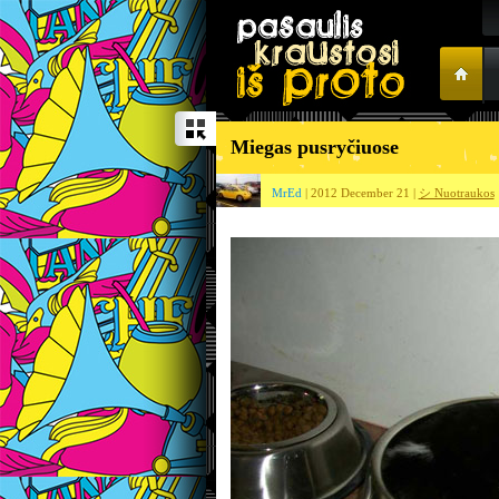
Miegas pusryčiuose
MrEd
| 2012 December 21 |
シ Nuotraukos