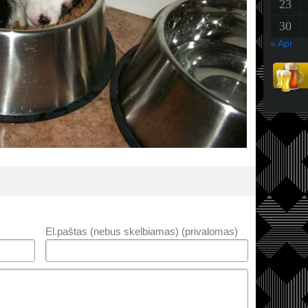
23
30
« Apr
El.paštas (nebus skelbiamas) (privalomas)