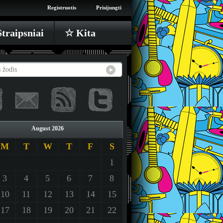
Registruotis
Prisijungti
traipsniai
☆ Kita
August 2026
M
T
W
T
F
S
1
3
4
5
6
7
8
10
11
12
13
14
15
17
18
19
20
21
22