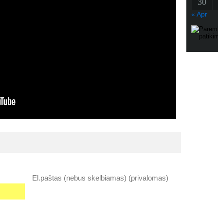
30
« Apr
El.paštas (nebus skelbiamas) (privalomas)