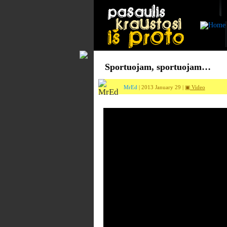
Sportuojam, sportuojam…
MrEd
| 2013 January 29 |
▣ Video