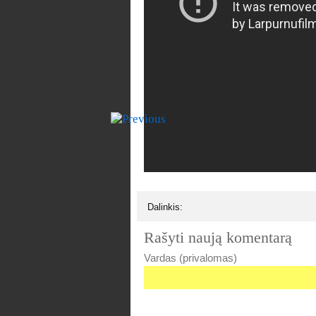
Dalinkis:
Rašyti naują komentarą
Vardas (privalomas)