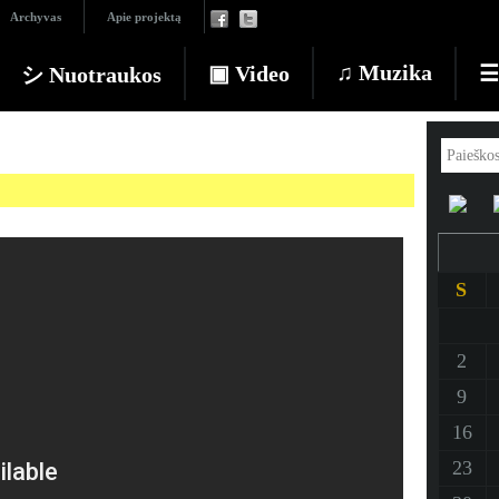
Archyvas
Apie projektą
♫ Muzika
▣ Video
☰ 
シ Nuotraukos
S
2
9
16
23