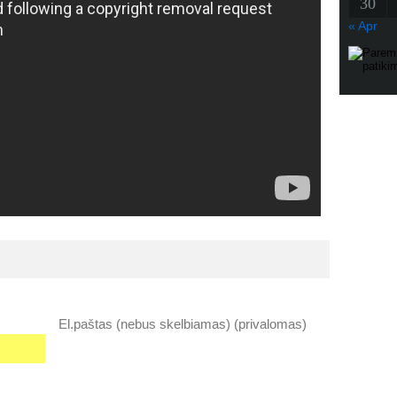
30
« Apr
El.paštas (nebus skelbiamas) (privalomas)