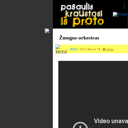
Žmogus-orkestras
MrEd
| 2013 March 18 |
▣ Video