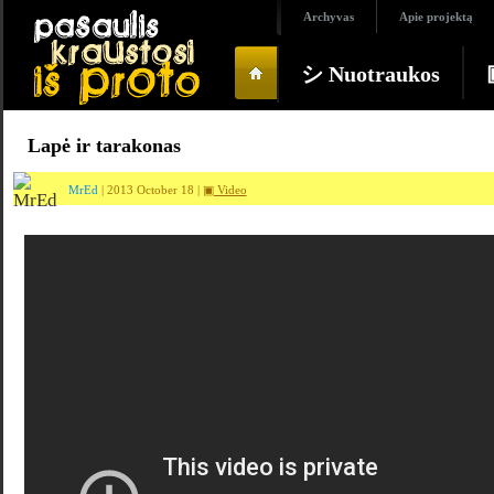
Archyvas
Apie projektą
シ Nuotraukos
Lapė ir tarakonas
MrEd
| 2013 October 18 |
▣ Video