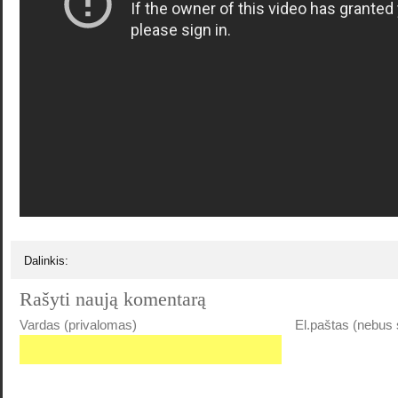
Dalinkis:
Rašyti naują komentarą
Vardas (privalomas)
El.paštas (nebus 