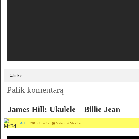
Dalinkis:
Palik komentarą
James Hill: Ukulele – Billie Jean
MrEd
| 2016 June 22 |
▣ Video
,
♫ Muzika