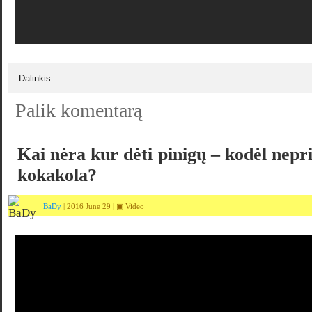
Dalinkis:
Palik komentarą
Kai nėra kur dėti pinigų – kodėl nepri
kokakola?
BaDy
| 2016 June 29 |
▣ Video