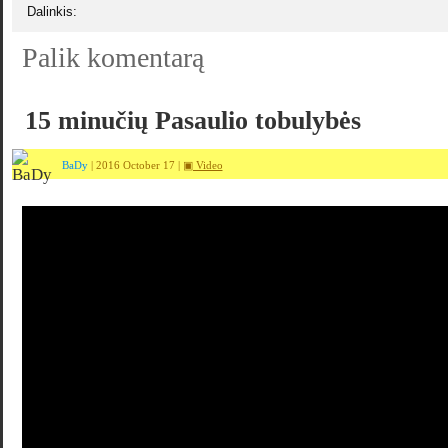
Dalinkis:
Palik komentarą
15 minučių Pasaulio tobulybės
BaDy
| 2016 October 17 |
▣ Video