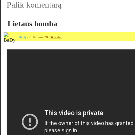
Palik komentarą
Lietaus bomba
BaDy
| 2016 June 28 |
▣ Video