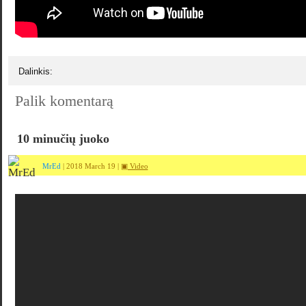
Dalinkis:
Palik komentarą
10 minučių juoko
MrEd
| 2018 March 19 |
▣ Video