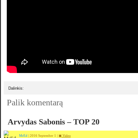
Dalinkis:
Palik komentarą
Arvydas Sabonis – TOP 20
MrEd
| 2016 September 1 |
▣ Video