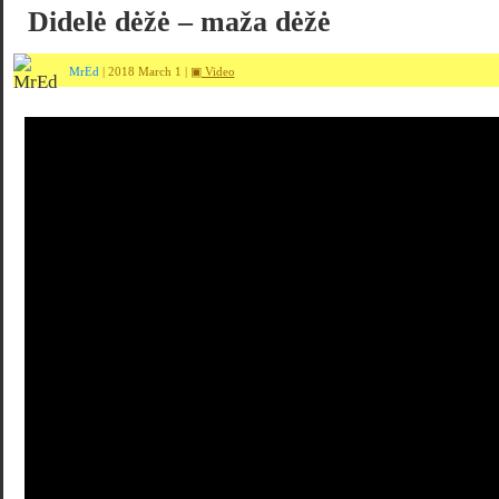
Didelė dėžė – maža dėžė
MrEd
| 2018 March 1 |
▣ Video