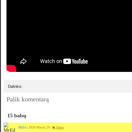
Dalinkis:
Palik komentarą
15 balsų
MrEd
| 2018 March 29 |
▣ Video