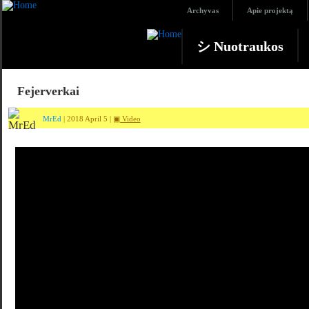
Archyvas
Apie projektą
シ Nuotraukos
Fejerverkai
MrEd
| 2018 April 5 |
▣ Video