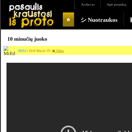
Archyvas
Apie projektą
シ Nuotraukos
10 minučių juoko
MrEd
| 2018 March 19 |
▣ Video