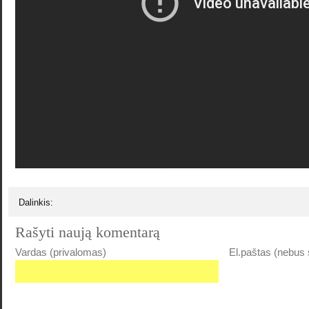
Dalinkis:
Rašyti naują komentarą
Vardas (privalomas)
El.paštas (nebus 