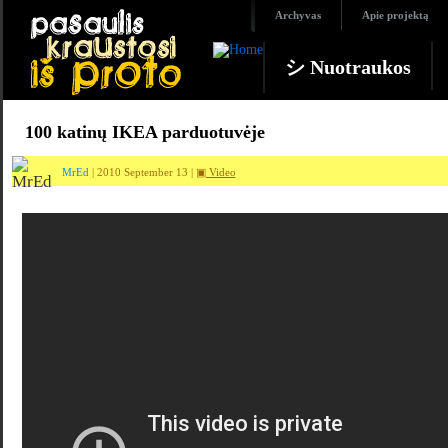
Archyvas
Apie projektą
シ Nuotraukos
100 katinų IKEA parduotuvėje
MrEd
| 2010 September 13 |
▣ Video