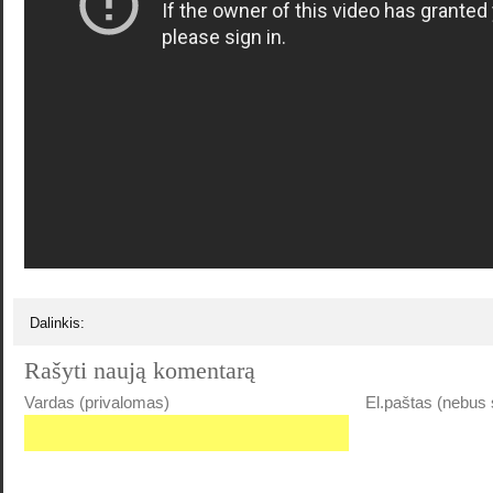
Dalinkis:
Rašyti naują komentarą
Vardas (privalomas)
El.paštas (nebus 