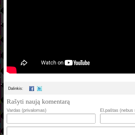
Dalinkis:
Rašyti naują komentarą
Vardas (privalomas)
El.paštas (nebus 