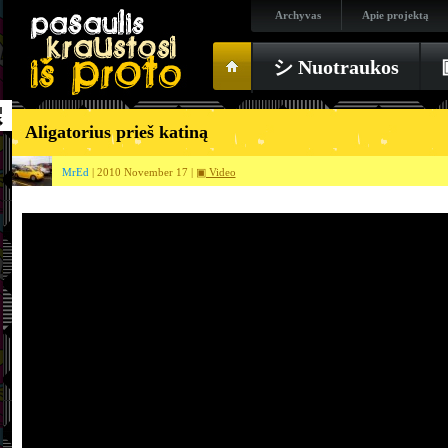
Archyvas
Apie projektą
シ Nuotraukos
Aligatorius prieš katiną
MrEd
| 2010 November 17 |
▣ Video