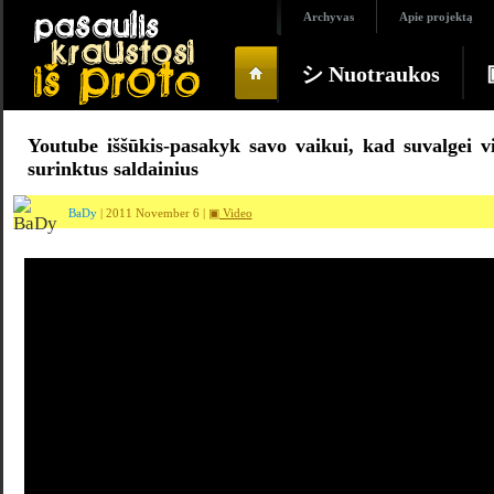
Archyvas
Apie projektą
シ Nuotraukos
Youtube iššūkis-pasakyk savo vaikui, kad suvalgei 
surinktus saldainius
BaDy
| 2011 November 6 |
▣ Video