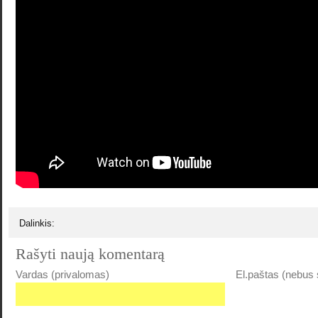
Dalinkis:
Rašyti naują komentarą
Vardas (privalomas)
El.paštas (nebus 