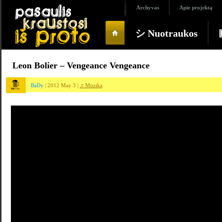
Archyvas
Apie projektą
シ Nuotraukos
Leon Bolier – Vengeance Vengeance
BaDy
| 2012 May 3 |
♫ Muzika