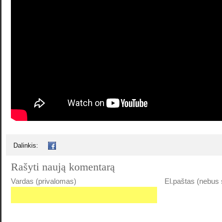
Dalinkis:
Rašyti naują komentarą
Vardas (privalomas)
El.paštas (nebus 