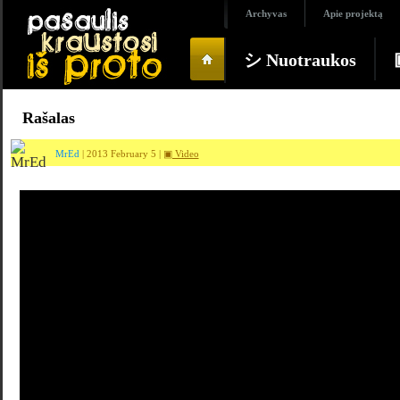
Archyvas
Apie projektą
シ Nuotraukos
Rašalas
MrEd
| 2013 February 5 |
▣ Video