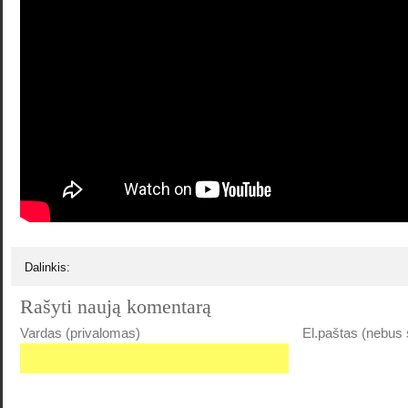
Dalinkis:
Rašyti naują komentarą
Vardas (privalomas)
El.paštas (nebus 