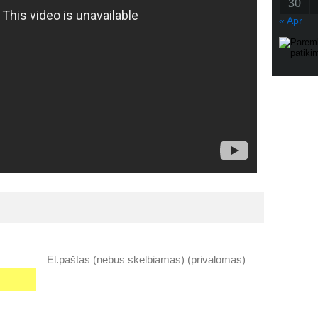
30
« Apr
El.paštas (nebus skelbiamas) (privalomas)