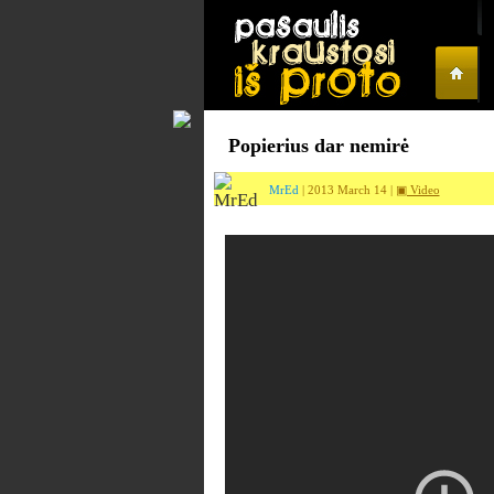
Popierius dar nemirė
MrEd
| 2013 March 14 |
▣ Video