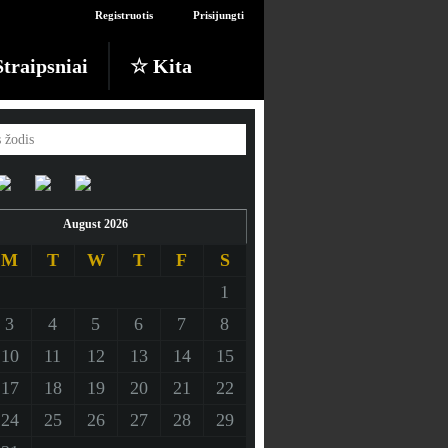
Registruotis
Prisijungti
traipsniai
☆ Kita
August 2026
M
T
W
T
F
S
1
3
4
5
6
7
8
10
11
12
13
14
15
17
18
19
20
21
22
24
25
26
27
28
29