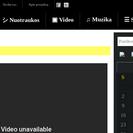
Archyvas
Apie projektą
♫ Muzika
▣ Video
☰ S
シ Nuotraukos
S
2
9
16
23