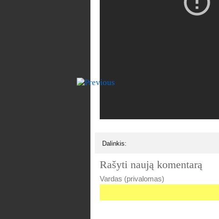
Dalinkis:
Rašyti naują komentarą
Vardas (privalomas)