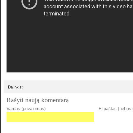
Dalinkis:
Rašyti naują komentarą
Vardas (privalomas)
El.paštas (nebus 