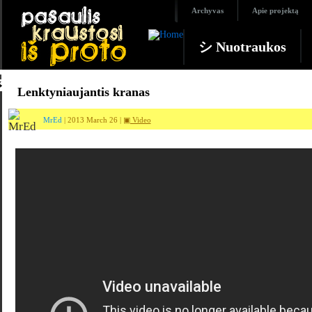
Archyvas
Apie projektą
シ Nuotraukos
Lenktyniaujantis kranas
MrEd
| 2013 March 26 |
▣ Video