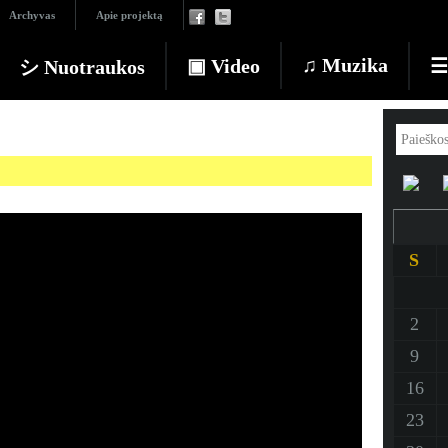
Archyvas
Apie projektą
♫ Muzika
▣ Video
☰ 
シ Nuotraukos
S
2
9
16
23