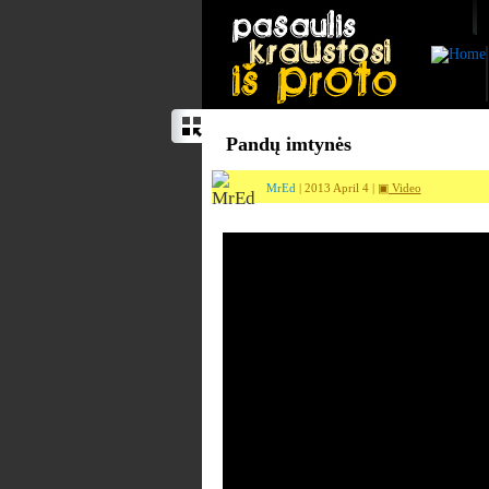
Pandų imtynės
MrEd
| 2013 April 4 |
▣ Video