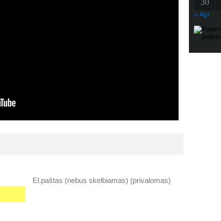
30
« Apr
El.paštas (nebus skelbiamas) (privalomas)