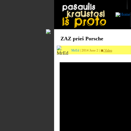
ZAZ prieš Porsche
MrEd
| 2014 June 2 |
▣ Video