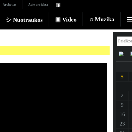
Archyvas
Apie projektą
♫ Muzika
▣ Video
☰ 
シ Nuotraukos
S
2
9
16
23